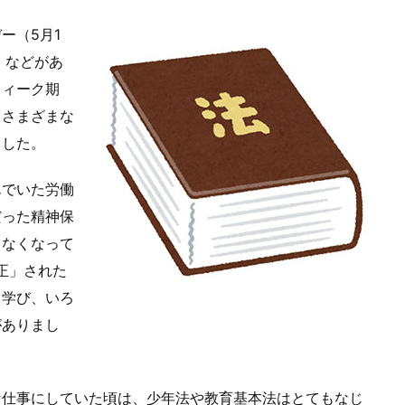
ー（5月1
）などがあ
ウィーク期
もさまざまな
ました。
でいた労働
だった精神保
しなくなって
改正」された
て学び、いろ
がありまし
仕事にしていた頃は、少年法や教育基本法はとてもなじ