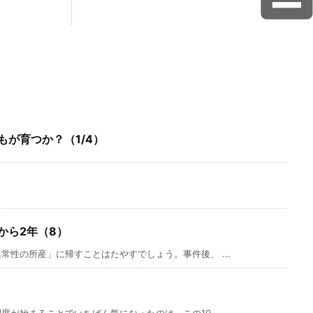
が育つか？（1/4）
から2年（8）
性の所産」に帰すことはたやすでしょう。事件後、 ...
が始まることでいちばん気になったのは、この10 ...