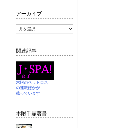
アーカイブ
ア
ー
カ
イ
ブ
関連記事
木附のペットロス
の連載ほかが
載っています
木附千晶著書