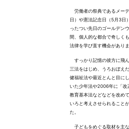
労働者の祭典であるメーデ
日）や憲法記念日（5月3日
ったつい先日のゴールデン
間、個人的な都合で奇しく
法律を学び直す機会があり
すっかり記憶の彼方に飛ん
三法をはじめ、うろおぼえ
健福祉法や最近とんと目に
いた少年法や2006年に「
教育基本法などなどを改め
いろと考えさせられること
た。
子どもをめぐる取材を主な