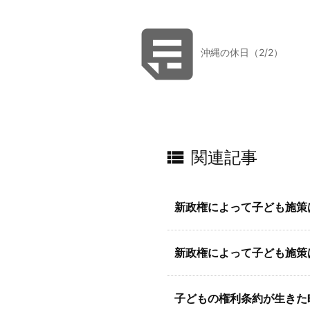

沖縄の休日（2/2）

関連記事
新政権によって子ども施策は
新政権によって子ども施策
子どもの権利条約が生きた町